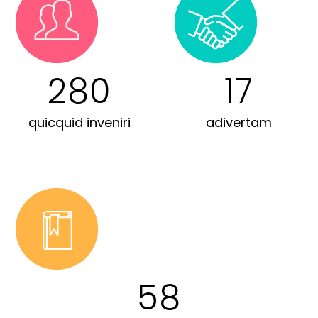
280
17
quicquid inveniri
adivertam
58