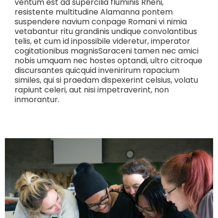
ventum est ad supercilia fluminis Rheni,
resistente multitudine Alamanna pontem
suspendere navium conpage Romani vi nimia
vetabantur ritu grandinis undique convolantibus
telis, et cum id inpossibile videretur, imperator
cogitationibus magnisSaraceni tamen nec amici
nobis umquam nec hostes optandi, ultro citroque
discursantes quicquid invenirirum rapacium
similes, qui si praedam dispexerint celsius, volatu
rapiunt celeri, aut nisi impetraverint, non
inmorantur.