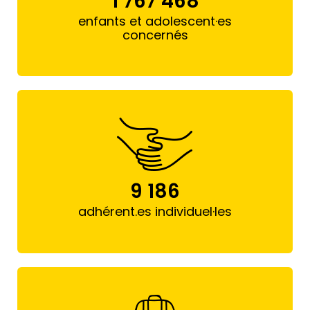
1 767 468
enfants et adolescent·es
concernés
9 186
adhérent.es individuel·les